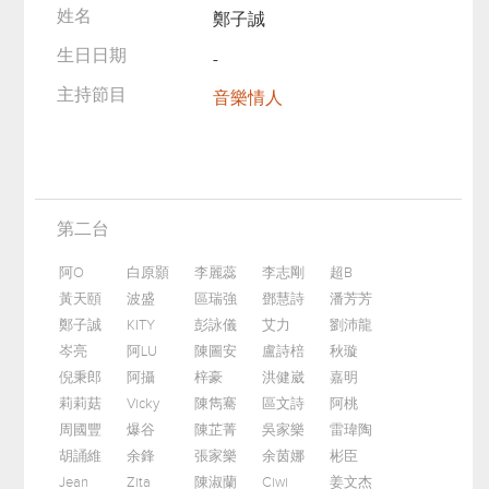
姓名
鄭子誠
生日日期
-
主持節目
音樂情人
第二台
阿O
白原顥
李麗蕊
李志剛
超B
黃天頤
波盛
區瑞強
鄧慧詩
潘芳芳
鄭子誠
KITY
彭詠儀
艾力
劉沛龍
岑亮
阿LU
陳圖安
盧詩棓
秋璇
倪秉郎
阿攝
梓豪
洪健崴
嘉明
莉莉菇
Vicky
陳雋騫
區文詩
阿桃
周國豐
爆谷
陳芷菁
吳家樂
雷瑋陶
胡誦維
余鋒
張家樂
余茵娜
彬臣
Jean
Zita
陳淑蘭
Ciwi
姜文杰