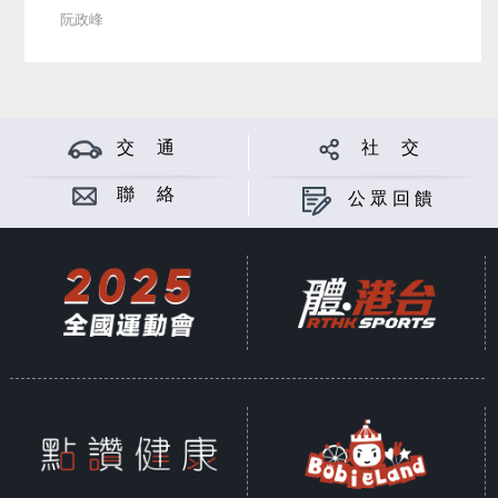
阮政峰
交 通
社 交
聯 絡
公眾回饋