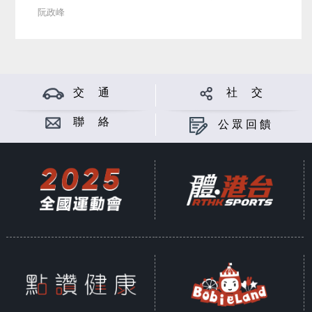
阮政峰
交 通
社 交
聯 絡
公眾回饋