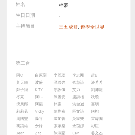
姓名
梓豪
生日日期
-
主持節目
三五成群
,
遊學全世界
第二台
阿O
白原顥
李麗蕊
李志剛
超B
黃天頤
波盛
區瑞強
鄧慧詩
潘芳芳
鄭子誠
KITY
彭詠儀
艾力
劉沛龍
岑亮
阿LU
陳圖安
盧詩棓
秋璇
倪秉郎
阿攝
梓豪
洪健崴
嘉明
莉莉菇
Vicky
陳雋騫
區文詩
阿桃
周國豐
爆谷
陳芷菁
吳家樂
雷瑋陶
胡誦維
余鋒
張家樂
余茵娜
彬臣
Jean
Zita
陳淑蘭
Ciwi
姜文杰