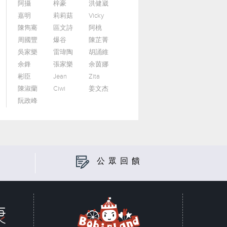
阿攝
梓豪
洪健崴
嘉明
莉莉菇
Vicky
陳雋騫
區文詩
阿桃
周國豐
爆谷
陳芷菁
吳家樂
雷瑋陶
胡誦維
余鋒
張家樂
余茵娜
彬臣
Jean
Zita
陳淑蘭
Ciwi
姜文杰
阮政峰
公眾回饋