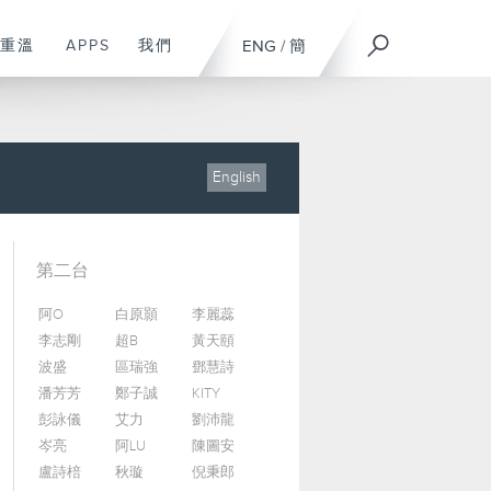
重溫
APPS
我們
ENG
/
簡
English
第二台
阿O
白原顥
李麗蕊
李志剛
超B
黃天頤
波盛
區瑞強
鄧慧詩
潘芳芳
鄭子誠
KITY
彭詠儀
艾力
劉沛龍
岑亮
阿LU
陳圖安
盧詩棓
秋璇
倪秉郎