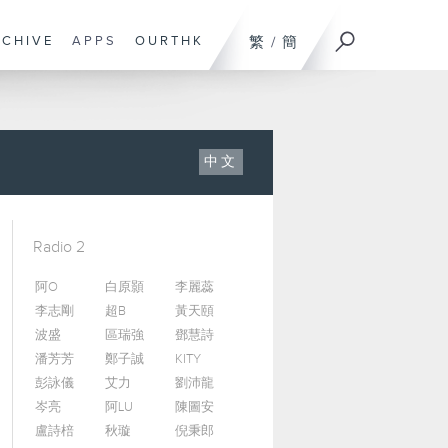
RCHIVE
APPS
OURTHK
繁
/
簡
中文
Radio 2
阿O
白原顥
李麗蕊
李志剛
超B
黃天頤
波盛
區瑞強
鄧慧詩
潘芳芳
鄭子誠
KITY
彭詠儀
艾力
劉沛龍
岑亮
阿LU
陳圖安
盧詩棓
秋璇
倪秉郎