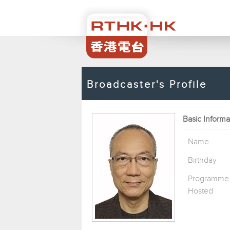
Broadcaster's Profile
Basic Informa
Name
Birthday
Programme
Hosted