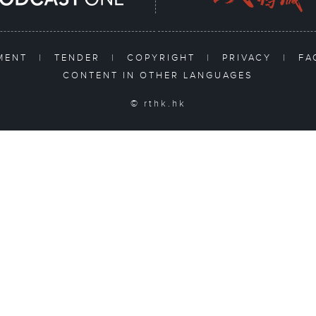
TMENT
|
TENDER
|
COPYRIGHT
|
PRIVACY
|
F
CONTENT IN OTHER LANGUAGES
© rthk.hk