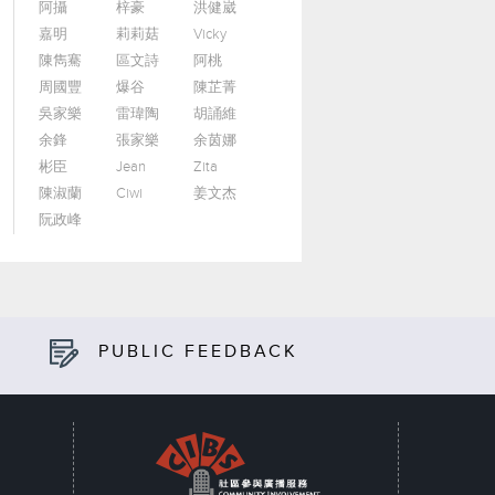
阿攝
梓豪
洪健崴
嘉明
莉莉菇
Vicky
陳雋騫
區文詩
阿桃
周國豐
爆谷
陳芷菁
吳家樂
雷瑋陶
胡誦維
余鋒
張家樂
余茵娜
彬臣
Jean
Zita
陳淑蘭
Ciwi
姜文杰
阮政峰
PUBLIC FEEDBACK