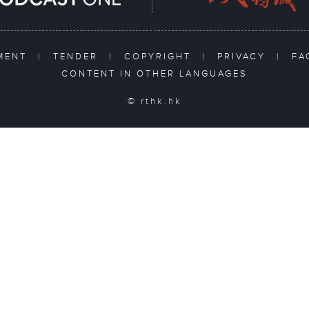
TMENT
|
TENDER
|
COPYRIGHT
|
PRIVACY
|
F
CONTENT IN OTHER LANGUAGES
© rthk.hk