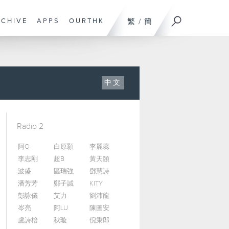
RCHIVE
APPS
OURTHK
繁
/
簡
中文
Radio 2
阿O
白原顥
李麗蕊
李志剛
超B
黃天頤
波盛
區瑞強
鄧慧詩
潘芳芳
鄭子誠
KITY
彭詠儀
艾力
劉沛龍
岑亮
阿LU
陳圖安
盧詩棓
秋璇
倪秉郎