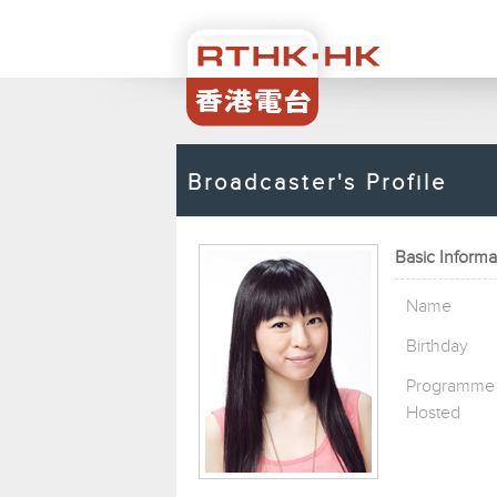
Broadcaster's Profile
Basic Informa
Name
Birthday
Programme
Hosted