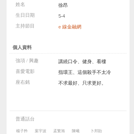
姓名
徐昂
生日日期
5-4
主持節目
e 線金融網
個人資料
強項 / 興趣
講繞口令、健身、看樓
喜愛電影
指環王、這個殺手不太冷
座右銘
不求最好、只求更好。
普通話台
楊子矜
葉宇波
孟繁旭
陳曦
卜邦貽