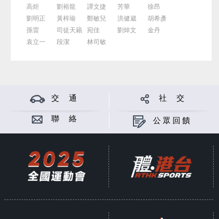
高炬
劉裕龍
譚文捷
芳華
徐昂
劉明正
黃梓瑜
鄭敏兒
洪健崴
胡希彥
孫雷
司徒天籟
宛佳
劉焯文
金丹
袁立一
段潔
林司敏
交 通
社 交
聯 絡
公眾回饋