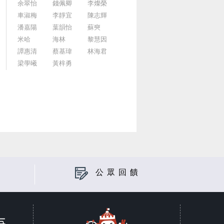
余翠怡
錢佩卿
李燦榮
車淑梅
李靜宜
陳志輝
潘嘉陽
葉韻怡
蘇奭
米哈
海林
黎慧因
譚惠清
蔡基瑋
林海君
梁學曦
黃梓勇
公眾回饋