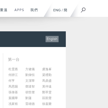
重溫
APPS
我們
ENG
/
簡
English
第一台
杜雯惠
方健儀
虞逸峯
何靜江
劉偉恒
梁禮勤
何亨
文潔華
馬鼎盛
馬恩賜
鄧達智
黃仲遠
張偉基
胡世傑
鄭萃雯
葉國華
劉蓮
區凱聲
冼家裕
雷雄德
徐嘉樂