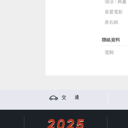
強項 / 興趣
喜愛電影
座右銘
聯絡資料
電郵
交 通