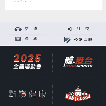
Isaac Droscha
交 通
社 交
聯 絡
公眾回饋