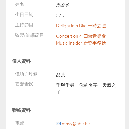
姓名
馬盈盈
生日日期
27-7
主持節目
Delight in a Bite 一時之選
監製/編導節目
Concert on 4 四台音樂會
,
Music Insider 新聲事務所
個人資料
強項 / 興趣
品茶
喜愛電影
千與千尋，你的名字，天氣之
子
聯絡資料
電郵
mayy@rthk.hk