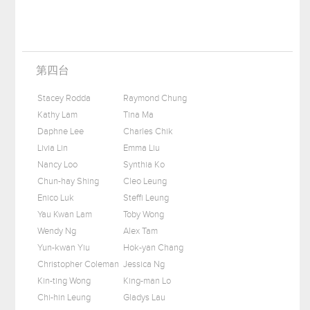
第四台
Stacey Rodda
Raymond Chung
Kathy Lam
Tina Ma
Daphne Lee
Charles Chik
Livia Lin
Emma Liu
Nancy Loo
Synthia Ko
Chun-hay Shing
Cleo Leung
Enico Luk
Steffi Leung
Yau Kwan Lam
Toby Wong
Wendy Ng
Alex Tam
Yun-kwan Yiu
Hok-yan Chang
Christopher Coleman
Jessica Ng
Kin-ting Wong
King-man Lo
Chi-hin Leung
Gladys Lau